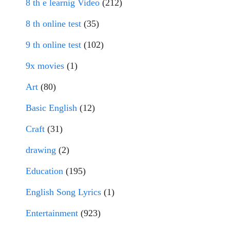
8 th e learnig Video
(212)
8 th online test
(35)
9 th online test
(102)
9x movies
(1)
Art
(80)
Basic English
(12)
Craft
(31)
drawing
(2)
Education
(195)
English Song Lyrics
(1)
Entertainment
(923)