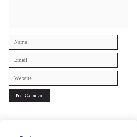
Name
Email
Website