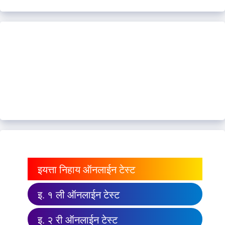
इयत्ता निहाय ऑनलाईन टेस्ट
इ. १ ली ऑनलाईन टेस्ट
इ. २ री ऑनलाईन टेस्ट