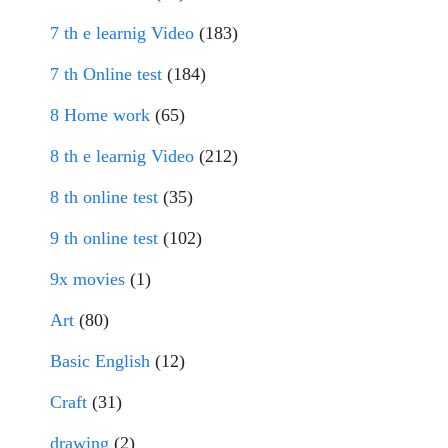
7 th e learnig Video
(183)
7 th Online test
(184)
8 Home work
(65)
8 th e learnig Video
(212)
8 th online test
(35)
9 th online test
(102)
9x movies
(1)
Art
(80)
Basic English
(12)
Craft
(31)
drawing
(2)