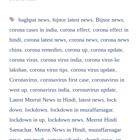
Tags
baghpat news
,
bijnor latest news
,
Bijnor news
,
corona cases in india
,
corona effect
,
corona effect in
hindi
,
corona latest news
,
corona news
,
corona news
china
,
corona remedies
,
corona up
,
corona update
,
corona virus
,
corona virus india
,
corona virus ke
lakshan
,
corona virus tips
,
corona virus update
,
Coronavirus
,
coronavirus first case
,
coronavirus in
west up
,
coronavirus india
,
coronavirus update
,
Latest Meerut News in Hindi
,
latest news
,
lock
down
,
lockdown
,
lockdown in muzaffarnagar
,
lockdown in up
,
lockdown news
,
Meerut Hindi
Samachar
,
Meerut News in Hindi
,
muzaffarnagar
news
,
pm modi
,
samajwadi mla
,
shamli news
,
sp