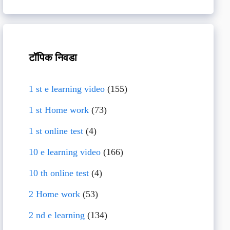
टॉपिक निवडा
1 st e learning video
(155)
1 st Home work
(73)
1 st online test
(4)
10 e learning video
(166)
10 th online test
(4)
2 Home work
(53)
2 nd e learning
(134)