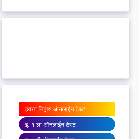
इयत्ता निहाय ऑनलाईन टेस्ट
इ. १ ली ऑनलाईन टेस्ट