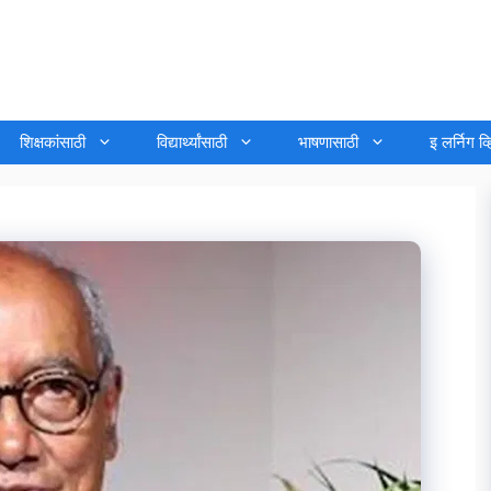
शिक्षकांसाठी
विद्यार्थ्यांसाठी
भाषणासाठी
इ लर्निग व