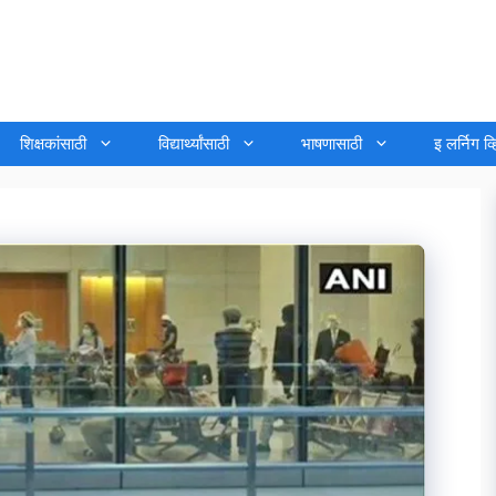
शिक्षकांसाठी
विद्यार्थ्यांसाठी
भाषणासाठी
इ लर्निग व