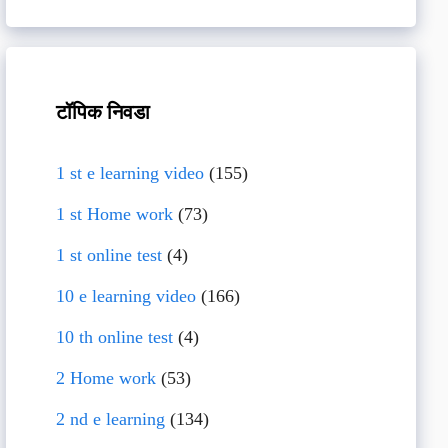
टॉपिक निवडा
1 st e learning video
(155)
1 st Home work
(73)
1 st online test
(4)
10 e learning video
(166)
10 th online test
(4)
2 Home work
(53)
2 nd e learning
(134)