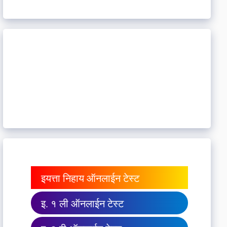
इयत्ता निहाय ऑनलाईन टेस्ट
इ. १ ली ऑनलाईन टेस्ट