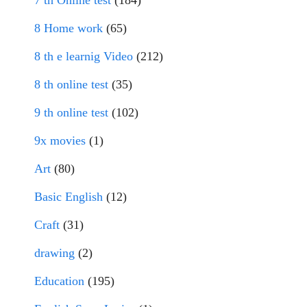
7 th Online test
(184)
8 Home work
(65)
8 th e learnig Video
(212)
8 th online test
(35)
9 th online test
(102)
9x movies
(1)
Art
(80)
Basic English
(12)
Craft
(31)
drawing
(2)
Education
(195)