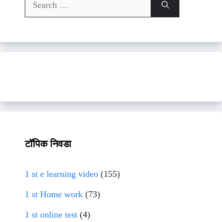
Search
for:
टॉपिक निवडा
1 st e learning video
(155)
1 st Home work
(73)
1 st online test
(4)