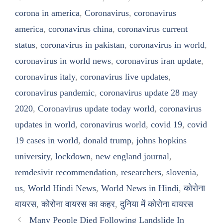
corona in america
,
Coronavirus
,
coronavirus
america
,
coronavirus china
,
coronavirus current
status
,
coronavirus in pakistan
,
coronavirus in world
,
coronavirus in world news
,
coronavirus iran update
,
coronavirus italy
,
coronavirus live updates
,
coronavirus pandemic
,
coronavirus update 28 may
2020
,
Coronavirus update today world
,
coronavirus
updates in world
,
coronavirus world
,
covid 19
,
covid
19 cases in world
,
donald trump
,
johns hopkins
university
,
lockdown
,
new england journal
,
remdesivir recommendation
,
researchers
,
slovenia
,
us
,
World Hindi News
,
World News in Hindi
,
कोरोना
वायरस
,
कोरोना वायरस का कहर
,
दुनिया में कोरोना वायरस
Many People Died Following Landslide In