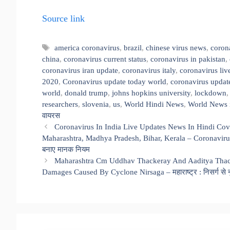
Source link
Tags
america coronavirus
,
brazil
,
chinese virus news
,
coron
china
,
coronavirus current status
,
coronavirus in pakistan
,
coronavirus iran update
,
coronavirus italy
,
coronavirus liv
2020
,
Coronavirus update today world
,
coronavirus updat
world
,
donald trump
,
johns hopkins university
,
lockdown
researchers
,
slovenia
,
us
,
World Hindi News
,
World News 
वायरस
Coronavirus In India Live Updates News In Hindi Co
Maharashtra, Madhya Pradesh, Bihar, Kerala – Coronavirus I
बनाए मानक नियम
Maharashtra Cm Uddhav Thackeray And Aaditya Thack
Damages Caused By Cyclone Nirsaga – महाराष्ट्र : निसर्ग से नु