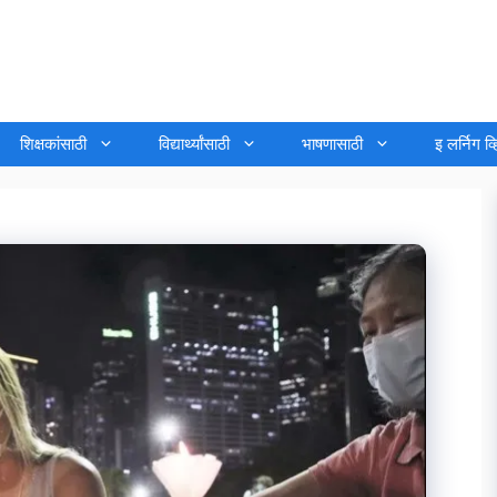
शिक्षकांसाठी
विद्यार्थ्यांसाठी
भाषणासाठी
इ लर्निग व