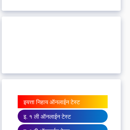
इयत्ता निहाय ऑनलाईन टेस्ट
इ. १ ली ऑनलाईन टेस्ट