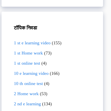
टॉपिक निवडा
1 st e learning video
(155)
1 st Home work
(73)
1 st online test
(4)
10 e learning video
(166)
10 th online test
(4)
2 Home work
(53)
2 nd e learning
(134)