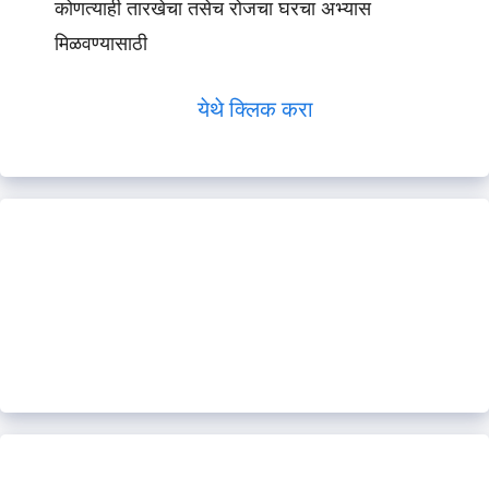
कोणत्याही तारखेचा तसेच रोजचा घरचा अभ्यास
मिळवण्यासाठी
येथे क्लिक करा