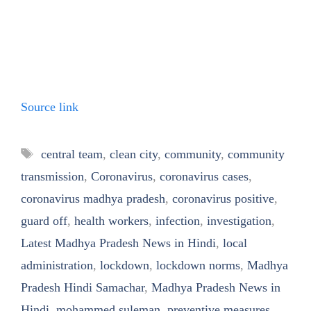
Source link
Tags
central team
,
clean city
,
community
,
community
transmission
,
Coronavirus
,
coronavirus cases
,
coronavirus madhya pradesh
,
coronavirus positive
,
guard off
,
health workers
,
infection
,
investigation
,
Latest Madhya Pradesh News in Hindi
,
local
administration
,
lockdown
,
lockdown norms
,
Madhya
Pradesh Hindi Samachar
,
Madhya Pradesh News in
Hindi
,
mohammed suleman
,
preventive measures
,