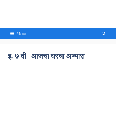
Skip
to
Sandeep Waghmore
content
Menu
इ. ७ वी आजचा घरचा अभ्यास