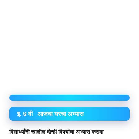
इ. ७ वी आजचा घरचा अभ्यास
विद्यार्थ्यांनी खालील दोन्ही विषयांचा अभ्यास करावा