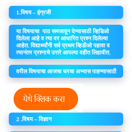
1.विषय – इंग्रजी
या विषयाचा पाठ समजावून देण्यासाठी व्हिडिओ
दिलेला आहे व त्या वर आधारित प्रश्न दिलेल्या
आहेत. विद्यार्थ्यांनी सर्व प्रथम व्हिडीओ पहावा व
त्यानंतर प्रश्नाचे उत्तरे आपल्या वहीत लिहावीत.
वरील विषयाचा आजचा घरचा अभ्यास पाहण्यासाठी
2 .विषय – विज्ञान