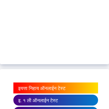
इयत्ता निहाय ऑनलाईन टेस्ट
इ. १ ली ऑनलाईन टेस्ट