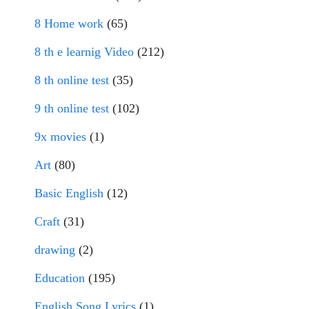
8 Home work
(65)
8 th e learnig Video
(212)
8 th online test
(35)
9 th online test
(102)
9x movies
(1)
Art
(80)
Basic English
(12)
Craft
(31)
drawing
(2)
Education
(195)
English Song Lyrics
(1)