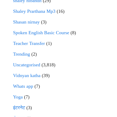
shaley nibandh
(29)
Shaley Prarthana Mp3
(16)
Shasan nirnay
(3)
Spoken English Basic Course
(8)
Teacher Transfer
(1)
Trending
(2)
Uncategorised
(3,818)
Vidnyan katha
(39)
Whats app
(7)
Yoga
(7)
इंटरनेट
(3)