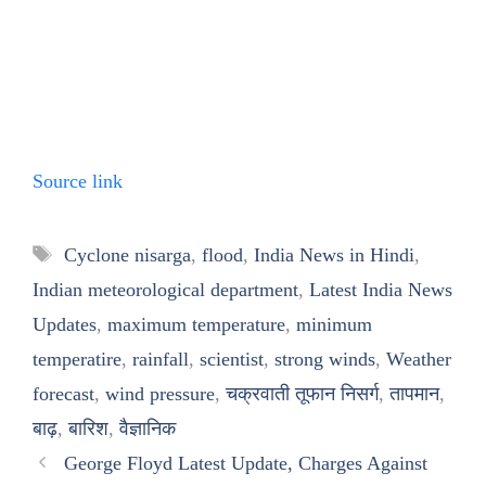
Source link
Tags
Cyclone nisarga
,
flood
,
India News in Hindi
,
Indian meteorological department
,
Latest India News
Updates
,
maximum temperature
,
minimum
temperatire
,
rainfall
,
scientist
,
strong winds
,
Weather
forecast
,
wind pressure
,
चक्रवाती तूफान निसर्ग
,
तापमान
,
बाढ़
,
बारिश
,
वैज्ञानिक
George Floyd Latest Update, Charges Against