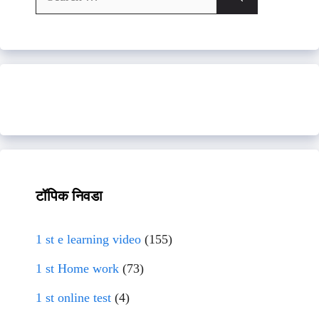
for:
टॉपिक निवडा
1 st e learning video
(155)
1 st Home work
(73)
1 st online test
(4)