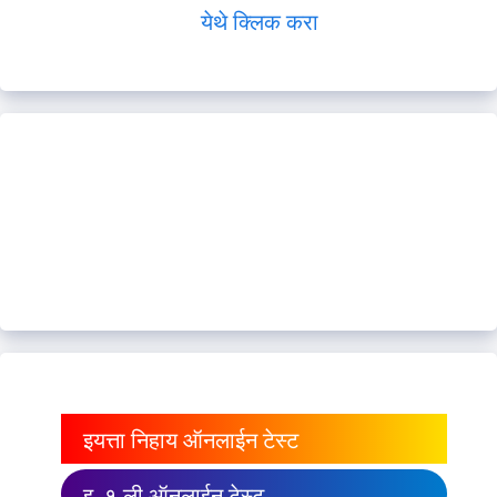
येथे क्लिक करा
इयत्ता निहाय ऑनलाईन टेस्ट
इ. १ ली ऑनलाईन टेस्ट