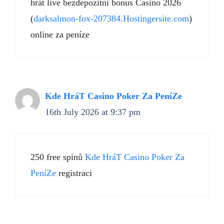
hrát live bezdepozitni bonus Casino 2026
(
darksalmon-fox-207384.Hostingersite.com
)
online za peníze
Kde HráT Casino Poker Za PeníZe
16th July 2026 at 9:37 pm
250 free spinů
Kde HráT Casino Poker Za
PeníZe
registraci