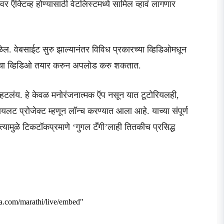
क्टिव्ह होण्यासाठी वेटलिस्टमध्ये सामिल व्हावं लागणार
ळेल. वेबसाईट सुरु झाल्यानंतर विविध प्रकारच्या व्हिडिओमधून
वत:चा व्हिडिओ तयार करुन अपलोड करु शकतात.
टलंय. हे केवळ मनोरंजनात्मक ऍप नसून यात टूटोरियलही,
लट प्रोजेक्ट म्हणून लॉन्च करण्यात आला आहे. याच्या संपूर्ण
त्यामुळे टिकटॉकप्रमाणे ‘गुगल टँगी’लाही तितकीच प्रसिद्ध