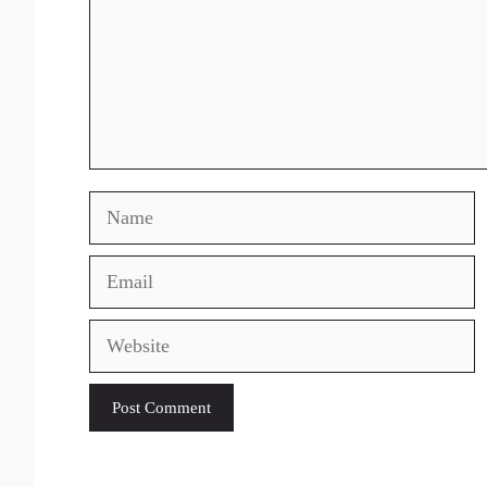
Name
Email
Website