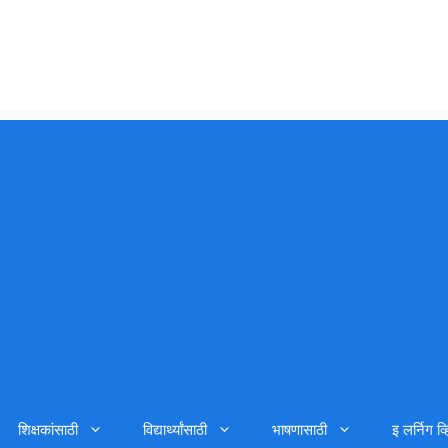
शिक्षकांसाठी
विद्यार्थ्यांसाठी
भाषणासाठी
इ लर्निग व