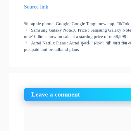
Source link
Tags
apple phone
,
Google
,
Google Tangi
,
new app
,
TikTok
Samsung Galaxy Note10 Price : Samsung Galaxy Note 
note10 lite is now on sale at a starting price of rs 38,999
Airtel Netflix Plans : Airtel युजर्संना झटका; ‘ही’ खास सेवा 
postpaid and broadband plans
Leave a comment
Comment