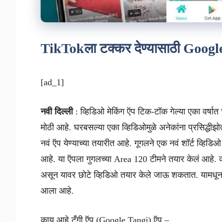
TikTokला टक्कर देण्यासाठी Google
[ad_1]
नवी दिल्ली
: व्हिडिओ मेकिंग ऍप टिक-टॉक गेल्या एका वर्षात 
मोठी आहे. घरबसल्या एका व्हिडिओमुळे अनेकांना प्रसिद्
नवं ऍप येण्याच्या तयारीत आहे. गूगलने एक नवं शॉर्ट व्हि
आहे. या ऍपला गुगलच्या Area 120 टीमने तयार केलं आहे. कं
असून यावर छोटे व्हिडिओ तयार केले जाऊ शकतात. यामध
आला आहे.
काय आहे टँगी ऍप (Google Tangi) ऍप –