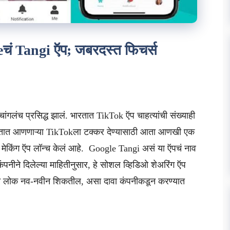
चं Tangi ऍप; जबरदस्त फिचर्स
चांगलंच प्रसिद्ध झालं. भारतात TikTok ऍप चाहत्यांची संख्याही
धीझोतात आणणाऱ्या TikTokला टक्कर देण्यासाठी आता आणखी एक
डिओ मेकिंग ऍप लॉन्च केलं आहे. Google Tangi असं या ऍपचं नाव
पनीने दिलेल्या माहितीनुसार, हे सोशल व्हिडिओ शेअरिंग ऍप
ून लोक नव-नवीन शिकतील, असा दावा कंपनीकडून करण्यात