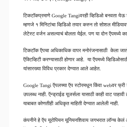
टिकटॉकप्रमाणे Google Tangiवरही व्हिडिओ बनवता येऊ 
म्हणजे १ मिनिटांचा व्हिडिओ तयार करुन तो सोशल मीडिय
लेटेस्ट वर्जन असल्याचं बोलता येईल. पण या दोन ऍपमध्ये
टिकटॉक ऍपचा अधिकाधिक वापर मनोरंजनासाठी केला जात
ऍक्टिव्हिटी करण्यासाठी होणार आहे. या ऍपमध्ये व्हिडिओसा
यांसारख्या विविध प्रकार देण्यात आले आहेत.
Google Tangi ऍपलच्या ऍप स्टोरमधून किंवा webवर फ्री 
उपलब्ध नाही. ऍन्ड्राईड यूजर्सला यासाठी काही वाट पाहावी
याबाबत कोणतीही अधिकृत माहिती देण्यात आलेली नाही.
कंपनीने हे ऍप यूरोपियन यूनियनशिवाय जगभरात लॉन्च केलं आह