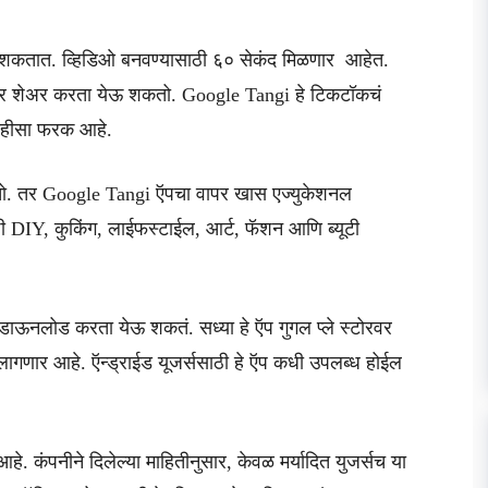
शकतात. व्हिडिओ बनवण्यासाठी ६० सेकंद मिळणार आहेत.
ावर शेअर करता येऊ शकतो. Google Tangi हे टिकटॉकचं
 काहीसा फरक आहे.
ो. तर Google Tangi ऍपचा वापर खास एज्युकेशनल
ठी DIY, कुकिंग, लाईफस्टाईल, आर्ट, फॅशन आणि ब्यूटी
डाऊनलोड करता येऊ शकतं. सध्या हे ऍप गुगल प्ले स्टोरवर
 लागणार आहे. ऍन्ड्राईड यूजर्ससाठी हे ऍप कधी उपलब्ध होईल
े. कंपनीने दिलेल्या माहितीनुसार, केवळ मर्यादित युजर्सच या