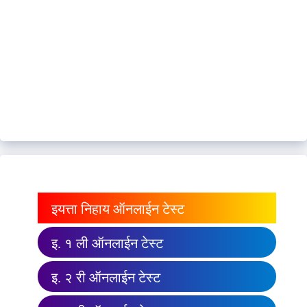
इयत्ता निहाय ऑनलाईन टेस्ट
इ. १ ली ऑनलाईन टेस्ट
इ. २ री ऑनलाईन टेस्ट