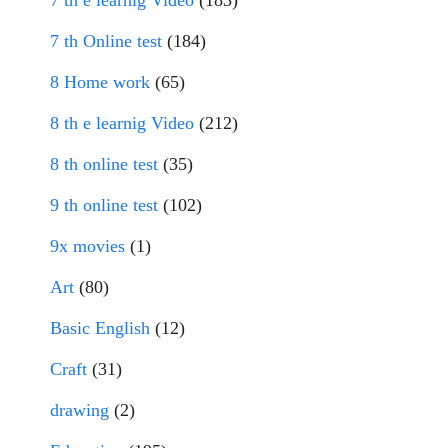
7 th e learnig Video
(183)
7 th Online test
(184)
8 Home work
(65)
8 th e learnig Video
(212)
8 th online test
(35)
9 th online test
(102)
9x movies
(1)
Art
(80)
Basic English
(12)
Craft
(31)
drawing
(2)