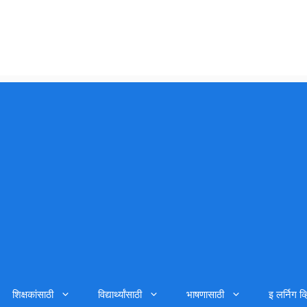
शिक्षकांसाठी
विद्यार्थ्यांसाठी
भाषणासाठी
इ लर्निग व