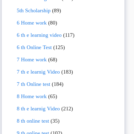
5th Scholarship
(89)
6 Home work
(80)
6 th e learning video
(117)
6 th Online Test
(125)
7 Home work
(68)
7 th e learnig Video
(183)
7 th Online test
(184)
8 Home work
(65)
8 th e learnig Video
(212)
8 th online test
(35)
9 th online test
(102)