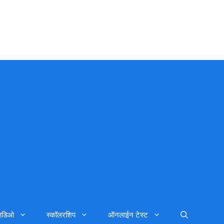
्हिडिओ
स्कॉलरशिप
ऑनलाईन टेस्ट