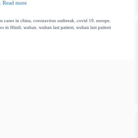
 …
Read more
s cases in china
,
coronavirus outbreak
,
covid 19
,
europe
,
s in Hindi
,
wuhan
,
wuhan last patient
,
wuhan last patient