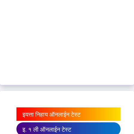
इयत्ता निहाय ऑनलाईन टेस्ट
इ. १ ली ऑनलाईन टेस्ट