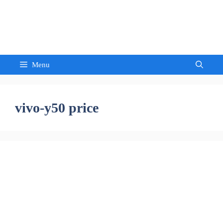
Skip
to
Sandeep Waghmore
content
Menu
vivo-y50 price