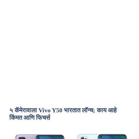
५ कॅमेरावाला Vivo Y50 भारतात लॉन्च; काय आहे
किंमत आणि फिचर्स