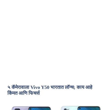
५ कॅमेरावाला Vivo Y50 भारतात लॉन्च; काय आहे
किंमत आणि फिचर्स