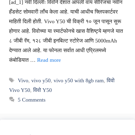
[ad_1] नवी दिल्लीः विवोने देशात आपली वाय सीरिजचा नवीन
हँडसेट सोमवारी लाँच केला आहे. याची आधीच फ्लिपकार्टवर
माहिती दिली होती. Vivo Y50 ची विक्री १० जून पासून सुरू
होणार आहे. विवोच्या या स्मार्टफोनचे खास वैशिष्ट्ये म्हणजे यात
८ जीबी रॅम, १२८ जीबी इनबिल्ट स्टोरेज आणि 5000mAh
देण्यात आले आहे. या फोनला सर्वात आधी एप्रिलमध्ये
कंबोडियात …
Read more
Tags
Vivo
,
vivo y50
,
vivo y50 with 8gb ram
,
विवो
Vivo Y50
,
विवो Y50
5 Comments