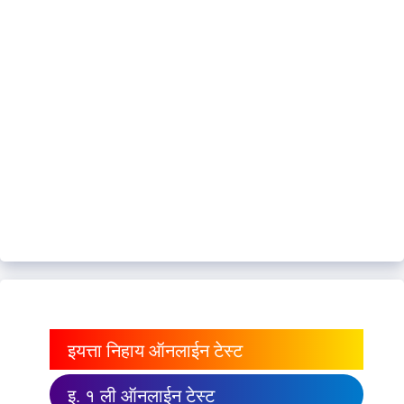
इयत्ता निहाय ऑनलाईन टेस्ट
इ. १ ली ऑनलाईन टेस्ट