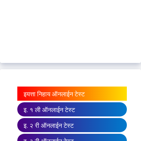
इयत्ता निहाय ऑनलाईन टेस्ट
इ. १ ली ऑनलाईन टेस्ट
इ. २ री ऑनलाईन टेस्ट