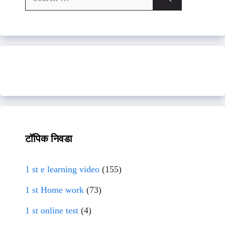
for:
टॉपिक निवडा
1 st e learning video
(155)
1 st Home work
(73)
1 st online test
(4)