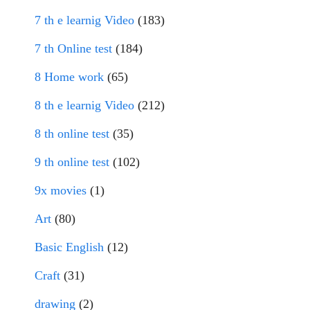
7 th e learnig Video
(183)
7 th Online test
(184)
8 Home work
(65)
8 th e learnig Video
(212)
8 th online test
(35)
9 th online test
(102)
9x movies
(1)
Art
(80)
Basic English
(12)
Craft
(31)
drawing
(2)