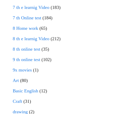
7 th e learnig Video
(183)
7 th Online test
(184)
8 Home work
(65)
8 th e learnig Video
(212)
8 th online test
(35)
9 th online test
(102)
9x movies
(1)
Art
(80)
Basic English
(12)
Craft
(31)
drawing
(2)