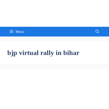
Skip
to
Sandeep Waghmore
content
Menu
bjp virtual rally in bihar