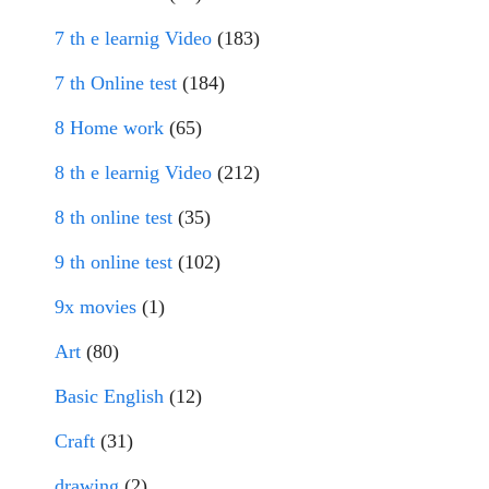
7 th e learnig Video
(183)
7 th Online test
(184)
8 Home work
(65)
8 th e learnig Video
(212)
8 th online test
(35)
9 th online test
(102)
9x movies
(1)
Art
(80)
Basic English
(12)
Craft
(31)
drawing
(2)