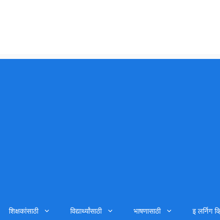
शिक्षकांसाठी
विद्यार्थ्यांसाठी
भाषणासाठी
इ लर्निग व