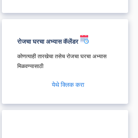
रोजचा घरचा अभ्यास कॅलेंडर
कोणत्याही तारखेचा तसेच रोजचा घरचा अभ्यास
मिळवण्यासाठी
येथे क्लिक करा