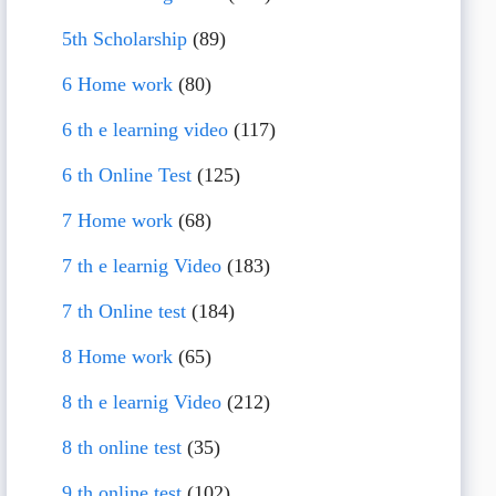
5th Scholarship
(89)
6 Home work
(80)
6 th e learning video
(117)
6 th Online Test
(125)
7 Home work
(68)
7 th e learnig Video
(183)
7 th Online test
(184)
8 Home work
(65)
8 th e learnig Video
(212)
8 th online test
(35)
9 th online test
(102)