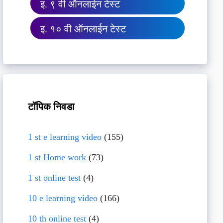
इ. ९ वी ऑनलाईन टेस्ट
इ. १० वी ऑनलाईन टेस्ट
टॉपिक निवडा
1 st e learning video
(155)
1 st Home work
(73)
1 st online test
(4)
10 e learning video
(166)
10 th online test
(4)