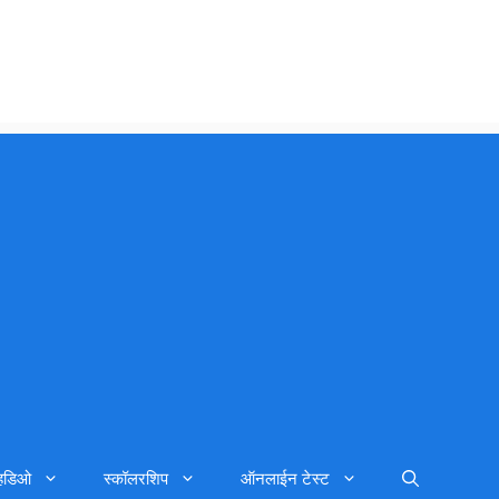
्हिडिओ
स्कॉलरशिप
ऑनलाईन टेस्ट