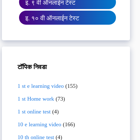
इ. ९ वी ऑनलाईन टेस्ट
इ. १० वी ऑनलाईन टेस्ट
टॉपिक निवडा
1 st e learning video
(155)
1 st Home work
(73)
1 st online test
(4)
10 e learning video
(166)
10 th online test
(4)