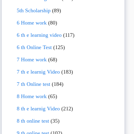
5th Scholarship
(89)
6 Home work
(80)
6 th e learning video
(117)
6 th Online Test
(125)
7 Home work
(68)
7 th e learnig Video
(183)
7 th Online test
(184)
8 Home work
(65)
8 th e learnig Video
(212)
8 th online test
(35)
9 th online test
(102)