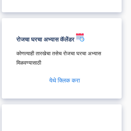
रोजचा घरचा अभ्यास कॅलेंडर
कोणत्याही तारखेचा तसेच रोजचा घरचा अभ्यास
मिळवण्यासाठी
येथे क्लिक करा