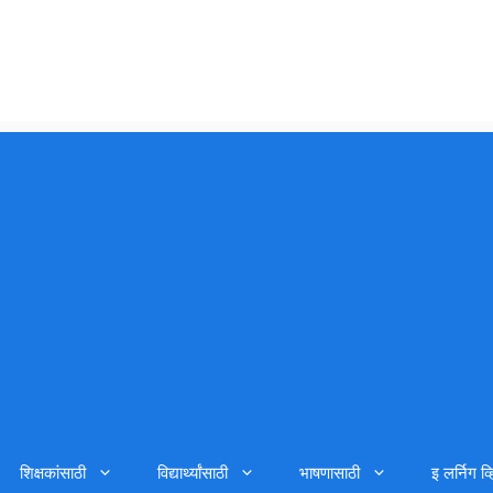
शिक्षकांसाठी
विद्यार्थ्यांसाठी
भाषणासाठी
इ लर्निग व