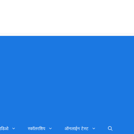
्हिडिओ
स्कॉलरशिप
ऑनलाईन टेस्ट