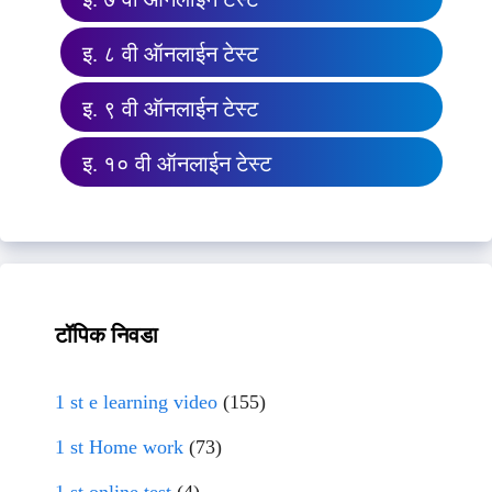
इ. ८ वी ऑनलाईन टेस्ट
इ. ९ वी ऑनलाईन टेस्ट
इ. १० वी ऑनलाईन टेस्ट
टॉपिक निवडा
1 st e learning video
(155)
1 st Home work
(73)