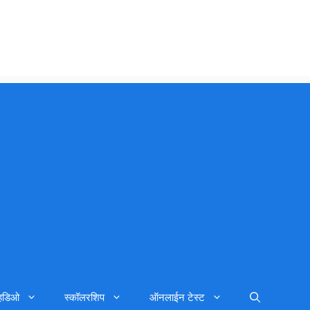
्हिडिओ
स्कॉलरशिप
ऑनलाईन टेस्ट