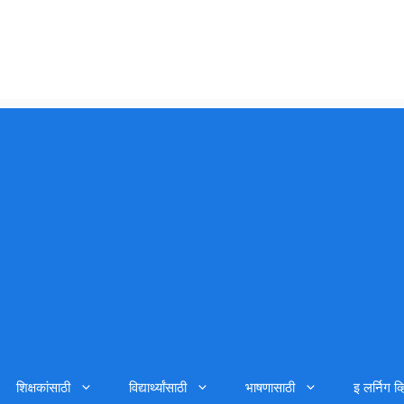
शिक्षकांसाठी
विद्यार्थ्यांसाठी
भाषणासाठी
इ लर्निग व