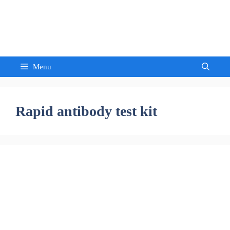
Skip
to
Sandeep Waghmore
content
Menu
Rapid antibody test kit