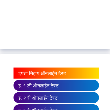
इयत्ता निहाय ऑनलाईन टेस्ट
इ. १ ली ऑनलाईन टेस्ट
इ. २ री ऑनलाईन टेस्ट