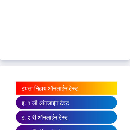
इयत्ता निहाय ऑनलाईन टेस्ट
इ. १ ली ऑनलाईन टेस्ट
इ. २ री ऑनलाईन टेस्ट