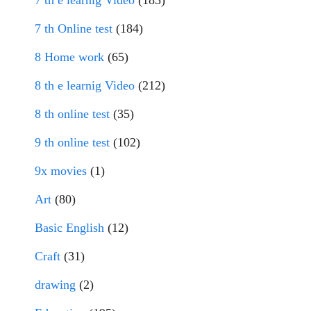
7 th e learnig Video
(183)
7 th Online test
(184)
8 Home work
(65)
8 th e learnig Video
(212)
8 th online test
(35)
9 th online test
(102)
9x movies
(1)
Art
(80)
Basic English
(12)
Craft
(31)
drawing
(2)