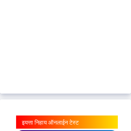
इयत्ता निहाय ऑनलाईन टेस्ट