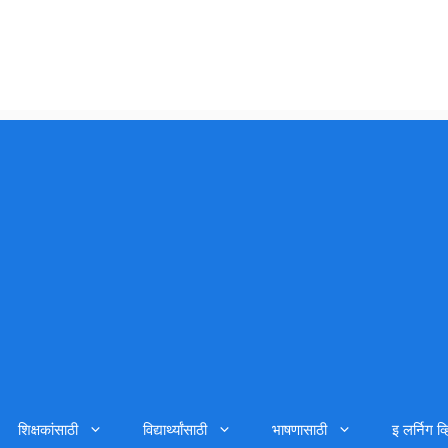
शिक्षकांसाठी
विद्यार्थ्यांसाठी
भाषणासाठी
इ लर्निग व