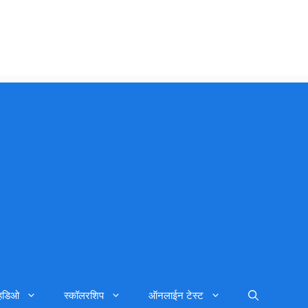
्हिडिओ
स्कॉलरशिप
ऑनलाईन टेस्ट