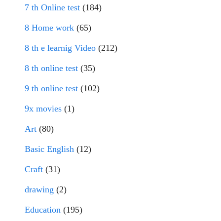
7 th Online test
(184)
8 Home work
(65)
8 th e learnig Video
(212)
8 th online test
(35)
9 th online test
(102)
9x movies
(1)
Art
(80)
Basic English
(12)
Craft
(31)
drawing
(2)
Education
(195)