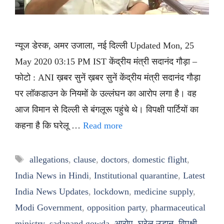
न्यूज डेस्क, अमर उजाला, नई दिल्ली Updated Mon, 25
May 2020 03:15 PM IST केंद्रीय मंत्री सदानंद गौड़ा –
फोटो : ANI ख़बर सुनें ख़बर सुनें केंद्रीय मंत्री सदानंद गौड़ा
पर लॉकडाउन के नियमों के उल्लंघन का आरोप लगा है। वह
आज विमान से दिल्ली से बंगलूरू पहुंचे थे। विपक्षी पार्टियों का
कहना है कि घरेलू …
Read more
Tags
allegations
,
clause
,
doctors
,
domestic flight
,
India News in Hindi
,
Institutional quarantine
,
Latest
India News Updates
,
lockdown
,
medicine supply
,
Modi Government
,
opposition party
,
pharmaceutical
ministry
,
sadanand gowda
,
आरोप
,
घरेलू उड़ान
,
विपक्षी