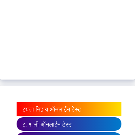
इयत्ता निहाय ऑनलाईन टेस्ट
इ. १ ली ऑनलाईन टेस्ट