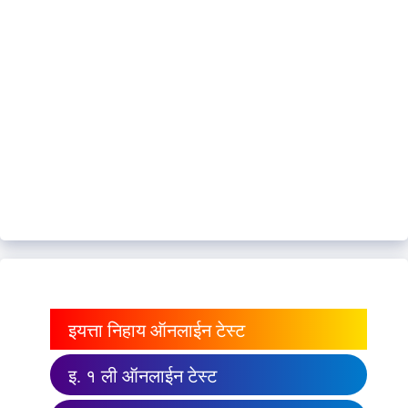
इयत्ता निहाय ऑनलाईन टेस्ट
इ. १ ली ऑनलाईन टेस्ट