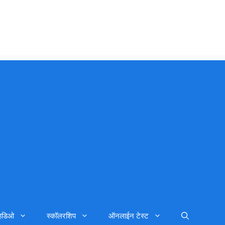
्हिडिओ
स्कॉलरशिप
ऑनलाईन टेस्ट