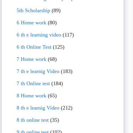
5th Scholarship
(89)
6 Home work
(80)
6 th e learning video
(117)
6 th Online Test
(125)
7 Home work
(68)
7 th e learnig Video
(183)
7 th Online test
(184)
8 Home work
(65)
8 th e learnig Video
(212)
8 th online test
(35)
9 th online test
(102)