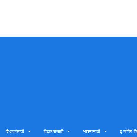
शिक्षकांसाठी
विद्यार्थ्यांसाठी
भाषणासाठी
इ लर्निग व