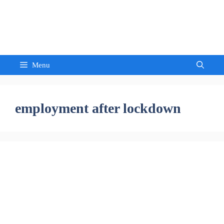
Skip
to
Sandeep Waghmore
content
Menu
employment after lockdown