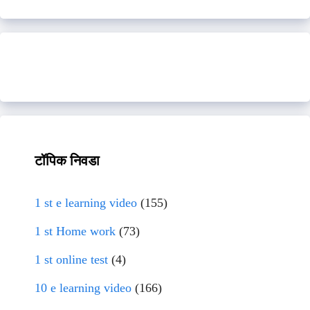
टॉपिक निवडा
1 st e learning video
(155)
1 st Home work
(73)
1 st online test
(4)
10 e learning video
(166)