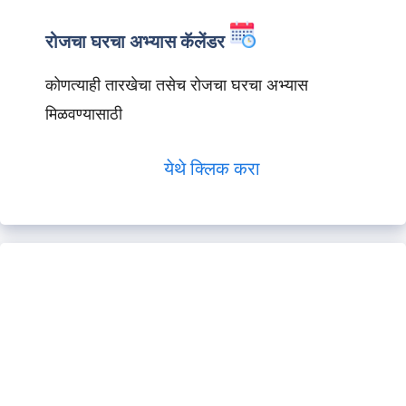
रोजचा घरचा अभ्यास कॅलेंडर
कोणत्याही तारखेचा तसेच रोजचा घरचा अभ्यास
मिळवण्यासाठी
येथे क्लिक करा