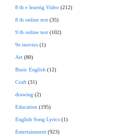
8 th e learnig Video
(212)
8 th online test
(35)
9 th online test
(102)
9x movies
(1)
Art
(80)
Basic English
(12)
Craft
(31)
drawing
(2)
Education
(195)
English Song Lyrics
(1)
Entertainment
(923)