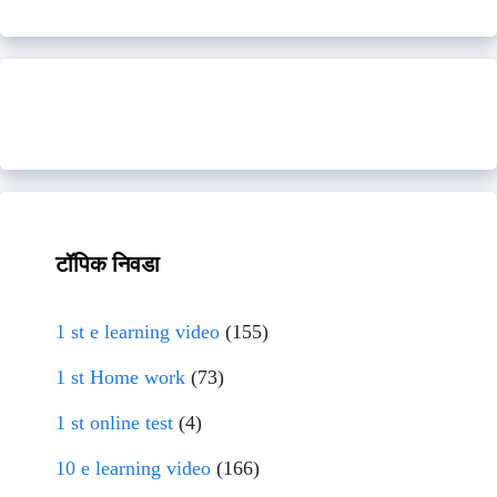
टॉपिक निवडा
1 st e learning video
(155)
1 st Home work
(73)
1 st online test
(4)
10 e learning video
(166)