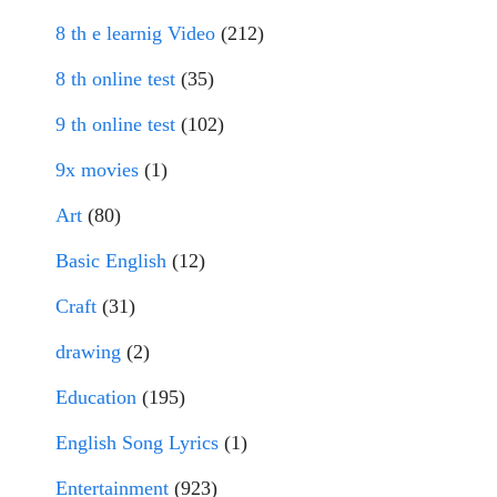
8 th e learnig Video
(212)
8 th online test
(35)
9 th online test
(102)
9x movies
(1)
Art
(80)
Basic English
(12)
Craft
(31)
drawing
(2)
Education
(195)
English Song Lyrics
(1)
Entertainment
(923)