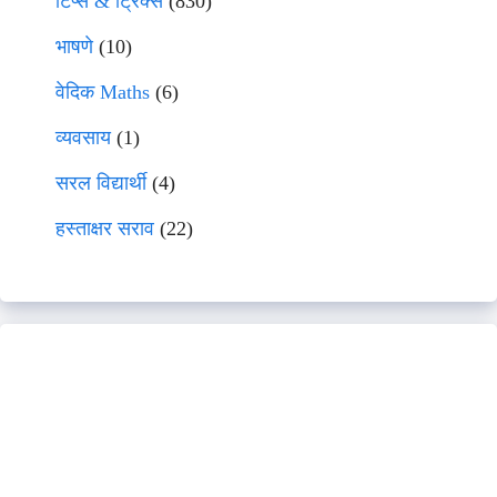
टिप्स & ट्रिक्स
(830)
भाषणे
(10)
वेदिक Maths
(6)
व्यवसाय
(1)
सरल विद्यार्थी
(4)
हस्ताक्षर सराव
(22)