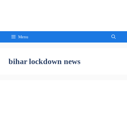
Skip
to
Sandeep Waghmore
content
Menu
bihar lockdown news