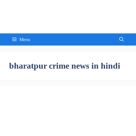
Skip
to
Sandeep Waghmore
content
Menu
bharatpur crime news in hindi