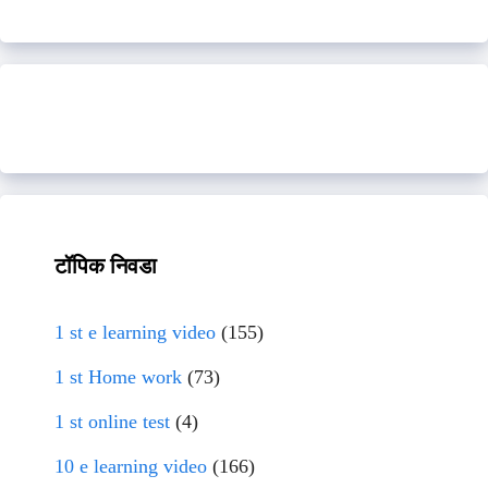
टॉपिक निवडा
1 st e learning video
(155)
1 st Home work
(73)
1 st online test
(4)
10 e learning video
(166)