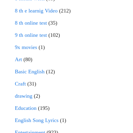
8 th e learnig Video
(212)
8 th online test
(35)
9 th online test
(102)
9x movies
(1)
Art
(80)
Basic English
(12)
Craft
(31)
drawing
(2)
Education
(195)
English Song Lyrics
(1)
Entertainment
(923)