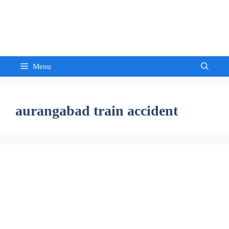
Skip
to
Sandeep Waghmore
content
Menu
aurangabad train accident