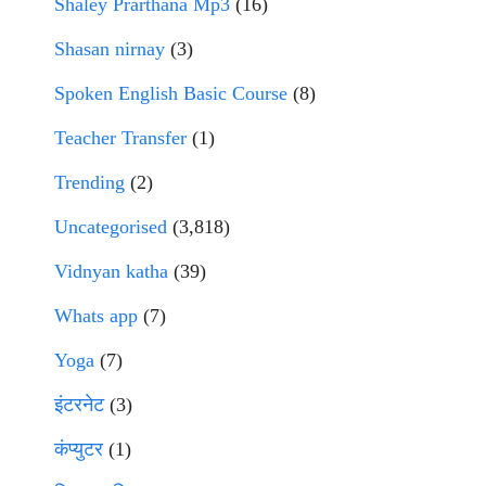
Shaley Prarthana Mp3
(16)
Shasan nirnay
(3)
Spoken English Basic Course
(8)
Teacher Transfer
(1)
Trending
(2)
Uncategorised
(3,818)
Vidnyan katha
(39)
Whats app
(7)
Yoga
(7)
इंटरनेट
(3)
कंप्युटर
(1)