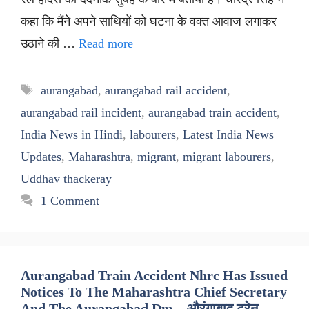
कहा कि मैंने अपने साथियों को घटना के वक्त आवाज लगाकर
उठाने की …
Read more
Tags
aurangabad
,
aurangabad rail accident
,
aurangabad rail incident
,
aurangabad train accident
,
India News in Hindi
,
labourers
,
Latest India News
Updates
,
Maharashtra
,
migrant
,
migrant labourers
,
Uddhav thackeray
1 Comment
Aurangabad Train Accident Nhrc Has Issued
Notices To The Maharashtra Chief Secretary
And The Aurangabad Dm – औरंगाबाद ट्रेन