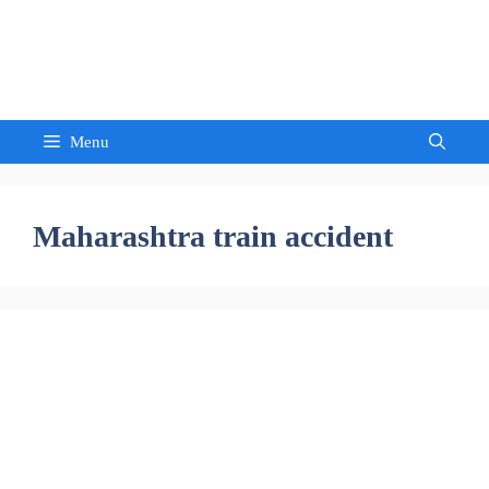
Skip
to
Sandeep Waghmore
content
Menu
Maharashtra train accident