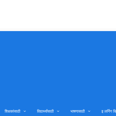
शिक्षकांसाठी
विद्यार्थ्यांसाठी
भाषणासाठी
इ लर्निग व