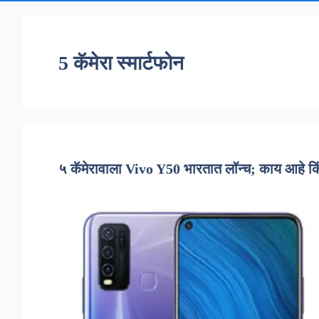
5 कॅमेरा स्मार्टफोन
५ कॅमेरावाला Vivo Y50 भारतात लॉन्च; काय आहे क