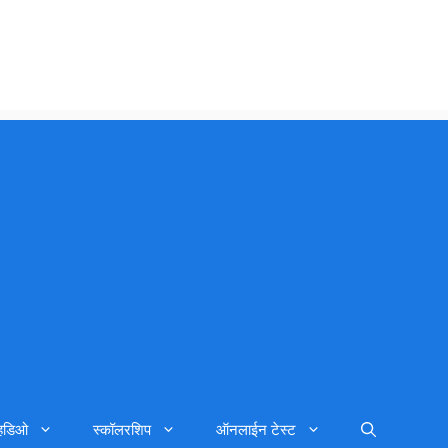
्हिडिओ
स्कॉलरशिप
ऑनलाईन टेस्ट