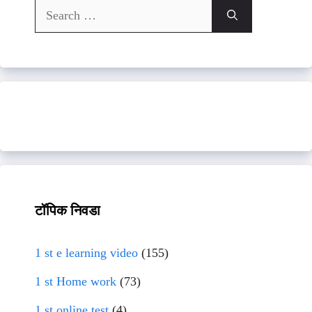
Search
for:
टॉपिक निवडा
1 st e learning video
(155)
1 st Home work
(73)
1 st online test
(4)