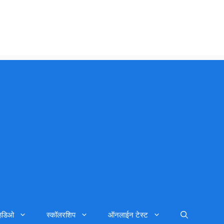
्हिडिओ
स्कॉलरशिप
ऑनलाईन टेस्ट