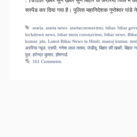
: Twitter ख़बर सुनें ख़बर सुनें बिहार के अररिया जिले मे
सस्पेंड कर दिया गया है। पुलिस महानिदेशक गुप्तेश्वर पांड
Tags
araria
,
araria news
,
arariacoronavirus
,
bihar
,
bihar gov
lockdown news
,
bihar mein coronavirus
,
bihar news
,
Biha
kumar
,
jdu
,
Latest Bihar News in Hindi
,
manoj kumar
,
mis
अररिया न्यूज
,
एसपी
,
गणेश लाल ततमा
,
जेडीयू
,
बिहार की खबरें
,
बिहार न्
पुल
,
हरेन्द्र कुमार
,
होमगार्ड
161 Comments