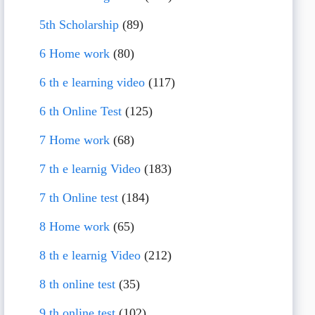
5th Scholarship
(89)
6 Home work
(80)
6 th e learning video
(117)
6 th Online Test
(125)
7 Home work
(68)
7 th e learnig Video
(183)
7 th Online test
(184)
8 Home work
(65)
8 th e learnig Video
(212)
8 th online test
(35)
9 th online test
(102)