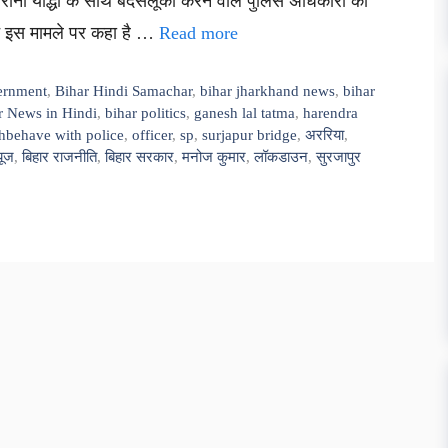
ं कोरोना योद्धा के साथ बदसलूकी करने वाले पुलिस अधिकारी को
े ने इस मामले पर कहा है …
Read more
ernment
,
Bihar Hindi Samachar
,
bihar jharkhand news
,
bihar
r News in Hindi
,
bihar politics
,
ganesh lal tatma
,
harendra
hbehave with police
,
officer
,
sp
,
surjapur bridge
,
अररिया
,
यूज
,
बिहार राजनीति
,
बिहार सरकार
,
मनोज कुमार
,
लॉकडाउन
,
सुरजापुर