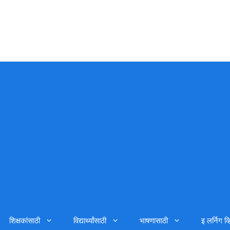
शिक्षकांसाठी
विद्यार्थ्यांसाठी
भाषणासाठी
इ लर्निग व