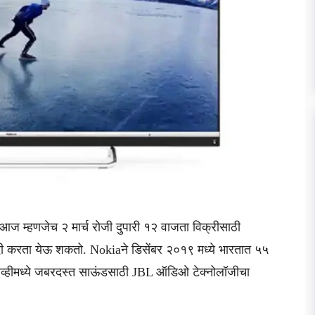
ही आज म्हणजेच २ मार्च रोजी दुपारी १२ वाजता विक्रीसाठी
ी करता येऊ शकतो. Nokiaने डिसेंबर २०१९ मध्ये भारतात ५५
र्ट टीव्हीमध्ये जबरदस्त साऊंडसाठी JBL ऑडिओ टेक्नोलॉजीचा