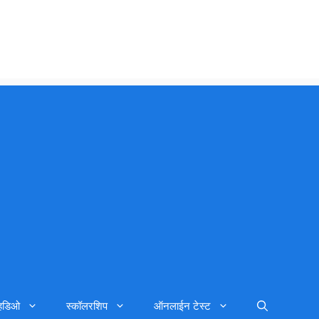
्हिडिओ
स्कॉलरशिप
ऑनलाईन टेस्ट