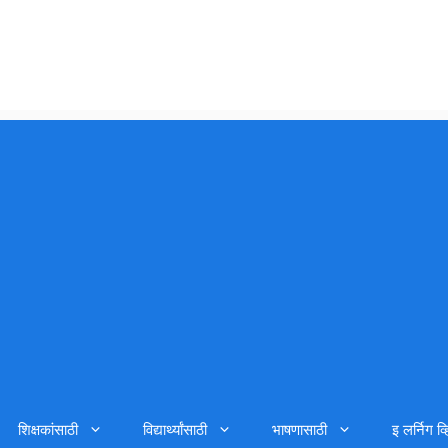
शिक्षकांसाठी
विद्यार्थ्यांसाठी
भाषणासाठी
इ लर्निग व