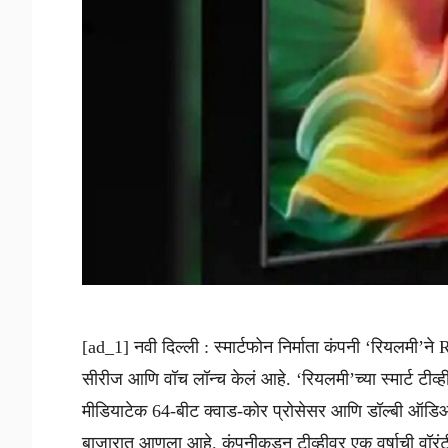
[ad_1] नवी दिल्ली : स्मार्टफोन निर्माता कंपनी ‘रियलमी’ने 
सीरीज आणि वॉच लॉन्च केलं आहे. ‘रियलमी’च्या स्मार्ट टीव
मीडियाटेक 64-बीट क्वाड-कोर प्रोसेसर आणि डॉल्बी ऑडिओ-स
बाजारात आणला आहे. कंपनीकडून टीव्हीवर एक वर्षाची वॉर