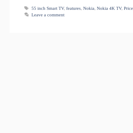
Tags
55 inch Smart TV
,
features
,
Nokia
,
Nokia 4K TV
,
Pric
Leave a comment