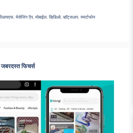
जीआयएफ
,
मेसेजिंग ऍप
,
मोबाईल
,
व्हिडिओ
,
व्हॉट्सअप
,
स्मार्टफोन
 जबरदस्त फिचर्स