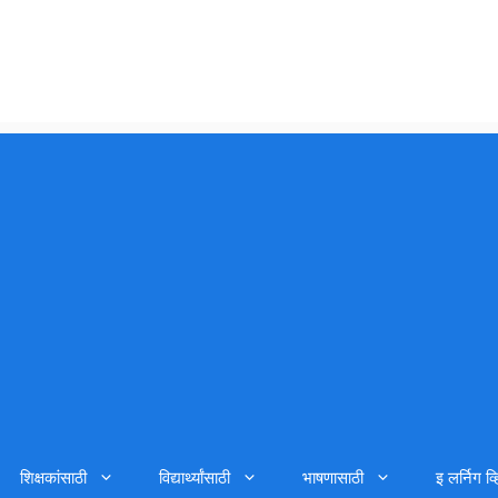
शिक्षकांसाठी
विद्यार्थ्यांसाठी
भाषणासाठी
इ लर्निग व