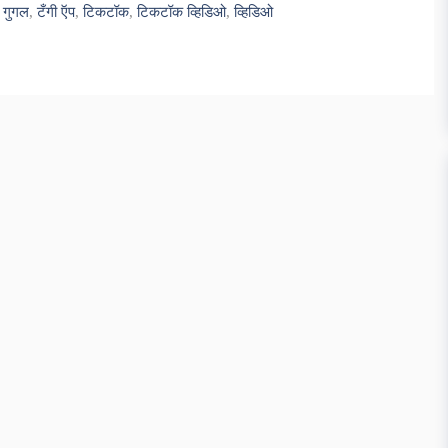
,
गुगल
,
टँगी ऍप
,
टिकटॉक
,
टिकटॉक व्हिडिओ
,
व्हिडिओ