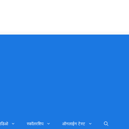
्हिडिओ
स्कॉलरशिप
ऑनलाईन टेस्ट