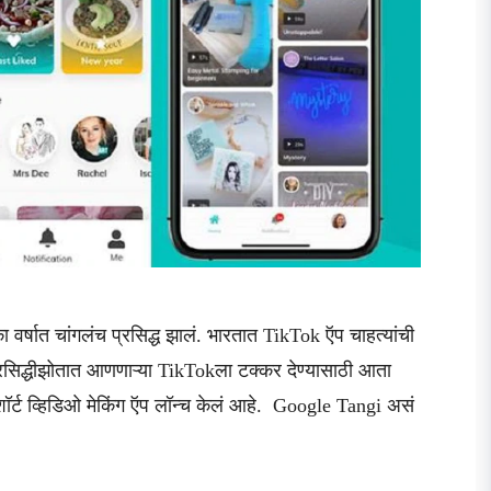
 वर्षात चांगलंच प्रसिद्ध झालं. भारतात TikTok ऍप चाहत्यांची
प्रसिद्धीझोतात आणणाऱ्या TikTokला टक्कर देण्यासाठी आता
ॉर्ट व्हिडिओ मेकिंग ऍप लॉन्च केलं आहे. Google Tangi असं