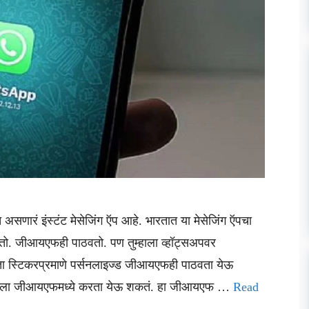
असणारं इंस्टंट मेसेजिंग ऍप आहे. भारतात या मेसेजिंग ऍपचा
तो. जीआयएफही पाठवतो. पण तुम्हाला व्हॉट्सअपवर
ा स्टिकरप्रमाणे पर्सनलाइज्ड जीआयएफही पाठवता येऊ
 त्याला जीआयएफमध्ये करता येऊ शकतं. हा जीआयएफ …
Read