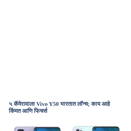
५ कॅमेरावाला Vivo Y50 भारतात लॉन्च; काय आहे
किंमत आणि फिचर्स