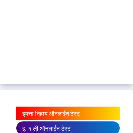
इयत्ता निहाय ऑनलाईन टेस्ट
इ. १ ली ऑनलाईन टेस्ट