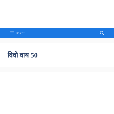
Skip
to
Sandeep Waghmore
content
Menu
विवो वाय 50