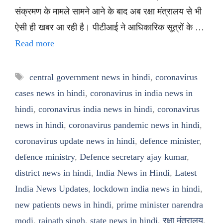
संक्रमण के मामले सामने आने के बाद अब रक्षा मंत्रालय से भी
ऐसी ही खबर आ रही है। पीटीआई ने आधिकारिक सूत्रों के …
Read more
Tags
central government news in hindi
,
coronavirus
cases news in hindi
,
coronavirus in india news in
hindi
,
coronavirus india news in hindi
,
coronavirus
news in hindi
,
coronavirus pandemic news in hindi
,
coronavirus update news in hindi
,
defence minister
,
defence ministry
,
Defence secretary ajay kumar
,
district news in hindi
,
India News in Hindi
,
Latest
India News Updates
,
lockdown india news in hindi
,
new patients news in hindi
,
prime minister narendra
modi
,
rajnath singh
,
state news in hindi
,
रक्षा मंत्रालय
,