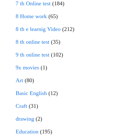
7 th Online test
(184)
8 Home work
(65)
8 th e learnig Video
(212)
8 th online test
(35)
9 th online test
(102)
9x movies
(1)
Art
(80)
Basic English
(12)
Craft
(31)
drawing
(2)
Education
(195)