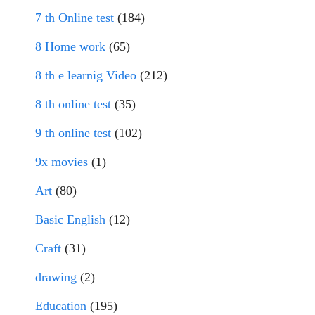
7 th Online test
(184)
8 Home work
(65)
8 th e learnig Video
(212)
8 th online test
(35)
9 th online test
(102)
9x movies
(1)
Art
(80)
Basic English
(12)
Craft
(31)
drawing
(2)
Education
(195)