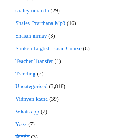
shaley nibandh
(29)
Shaley Prarthana Mp3
(16)
Shasan nirnay
(3)
Spoken English Basic Course
(8)
Teacher Transfer
(1)
Trending
(2)
Uncategorised
(3,818)
Vidnyan katha
(39)
Whats app
(7)
Yoga
(7)
इंटरनेट
(3)