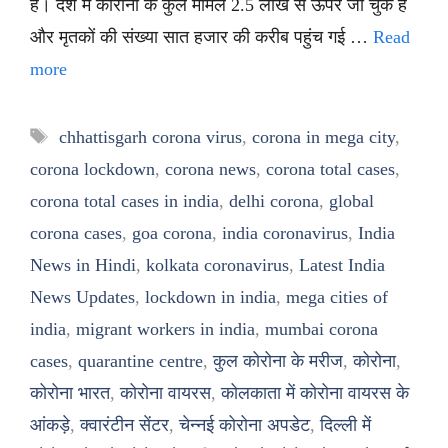
हैं। देश में कोरोना के कुल मामले 2.5 लाख से ऊपर जा चुके हैं
और मृतकों की संख्या सात हजार की करीब पहुंच गई …
Read
more
Tags
chhattisgarh corona virus
,
corona in mega city
,
corona lockdown
,
corona news
,
corona total cases
,
corona total cases in india
,
delhi corona
,
global
corona cases
,
goa corona
,
india coronavirus
,
India
News in Hindi
,
kolkata coronavirus
,
Latest India
News Updates
,
lockdown in india
,
mega cities of
india
,
migrant workers in india
,
mumbai corona
cases
,
quarantine centre
,
कुल कोरोना के मरीज
,
कोरोना
,
कोरोना भारत
,
कोरोना वायरस
,
कोलकाता में कोरोना वायरस के
आंकड़े
,
क्वारंटीन सेंटर
,
चेन्नई कोरोना अपडेट
,
दिल्ली में